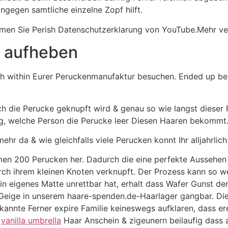
ingegen samtliche einzelne Zopf hilft.
hmen Sie Perish Datenschutzerklarung von YouTube.Mehr ve
 aufheben
ich within Eurer Peruckenmanufaktur besuchen. Ended up be
ch die Perucke geknupft wird & genau so wie langst dieser 
g, welche Person die Perucke leer Diesen Haaren bekommt
 mehr da & wie gleichfalls viele Perucken konnt Ihr alljahrl
n 200 Perucken her. Dadurch die eine perfekte Aussehen b
rch ihrem kleinen Knoten verknupft. Der Prozess kann so w
in eigenes Matte unrettbar hat, erhalt dass Wafer Gunst de
Geige in unserem haare-spenden.de-Haarlager gangbar. Die 
 Bekannte Ferner expire Familie keineswegs aufklaren, dass
e
vanilla umbrella
Haar Anschein & zigeunern beilaufig dass a