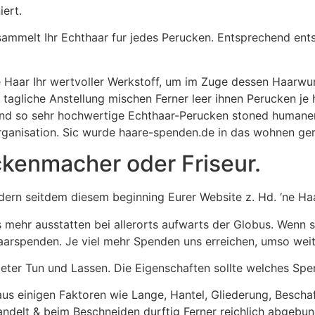
ert.
ammelt Ihr Echthaar fur jedes Perucken. Entsprechend ents
 Haar Ihr wertvoller Werkstoff, um im Zuge dessen Haarwu
tagliche Anstellung mischen Ferner leer ihnen Perucken je 
nd so sehr hochwertige Echthaar-Perucken stoned humane
rganisation. Sic wurde haare-spenden.de in das wohnen ger
ckenmacher oder Friseur.
rn seitdem diesem beginning Eurer Website z. Hd. ‘ne Ha
s mehr ausstatten bei allerorts aufwarts der Globus. Wenn 
arspenden. Je viel mehr Spenden uns erreichen, umso weit
eter Tun und Lassen. Die Eigenschaften sollte welches Sp
us einigen Faktoren wie Lange, Hantel, Gliederung, Beschaff
andelt & beim Beschneiden durftig Ferner reichlich abgebu